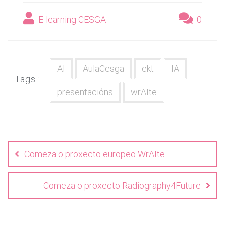
E-learning CESGA
0
AI
AulaCesga
ekt
IA
Tags :
presentacións
wrAIte
Navegación
de
Comeza o proxecto europeo WrAIte
entradas
Comeza o proxecto Radiography4Future