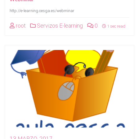
http://e-learning.cesga.es/webminar
root
Servizos E-learning
0
1 sec read
13 MARZO, 2017