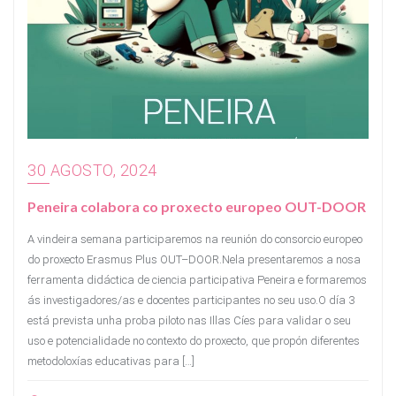
30 AGOSTO, 2024
Peneira colabora co proxecto europeo OUT-DOOR
A vindeira semana participaremos na reunión do consorcio europeo
do proxecto Erasmus Plus OUT–DOOR.Nela presentaremos a nosa
ferramenta didáctica de ciencia participativa Peneira e formaremos
ás investigadores/as e docentes participantes no seu uso.O día 3
está prevista unha proba piloto nas Illas Cíes para validar o seu
uso e potencialidade no contexto do proxecto, que propón diferentes
metodoloxías educativas para […]