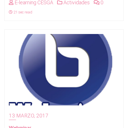
E-learning CESGA
Actividades
0
21 sec read
13 MARZO, 2017
Webminar