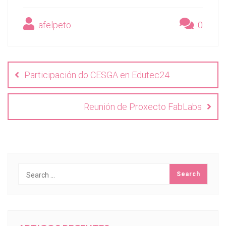
afelpeto
0
Navegación
de
Participación do CESGA en Edutec24
entradas
Reunión de Proxecto FabLabs