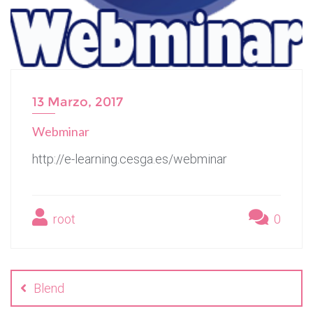
13 Marzo, 2017
Webminar
http://e-learning.cesga.es/webminar
root
0
Navegación
de
Blend
entradas