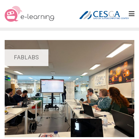
Skip
to
content
FABLABS