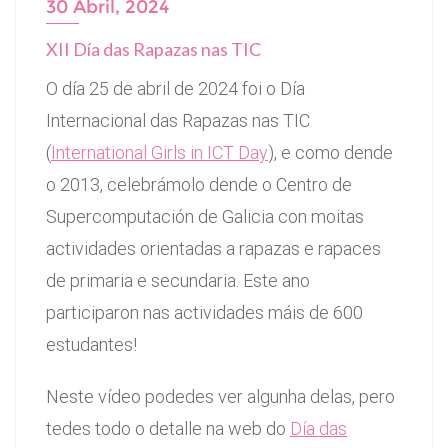
30 Abril, 2024
XII Día das Rapazas nas TIC
O día 25 de abril de 2024 foi o Día
Internacional das Rapazas nas TIC
(
I
n
t
er
n
a
t
i
o
n
a
l
G
irls in ICT Day
), e como dende
o 2013, celebrámolo dende o Centro de
Supercomputación de Galicia con moitas
actividades orientadas a rapazas e rapaces
de primaria e secundaria. Este ano
participaron nas actividades máis de 600
estudantes!
Neste vídeo podedes ver algunha delas, pero
tedes todo o detalle na web do
Día das