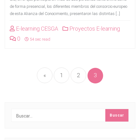
de forma presencial, los diferentes miembros del consorcio europeo
de esta Alianza del Conocimiento, presentaron las distintas […]
E-learning CESGA
Proyectos E-learning
0
54 sec read
Navegación
de
«
1
2
3
entradas