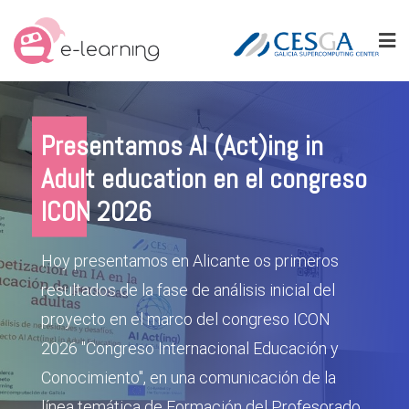
Ir
al
contenido
Presentamos AI (Act)ing in
tados del
Primeros resul
Adult education en el congreso
(ing)
proyecto AI Act
ICON 2026
royecto «AI Act(ing)»
El análisis inicial del p
Hoy presentamos en Alicante os primeros
inteligencia artificial en
revela un alto uso de la 
resultados de la fase de análisis inicial del
, pero una falta de
la educación de adultos
proyecto en el marco del congreso ICON
les La inteligencia
directrices instituciona
2026 "Congreso Internacional Educación y
parte del día a día de las
artificial (IA) ya forma 
Conocimiento", en una comunicación de la
a más rápido que la
aulas, pero su avance v
línea temática de Formación del Profesorado