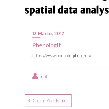
13 Marzo, 2017
Phenologit
https://www.phenologit.org/es/
root
Navegación
de
Create Your Future