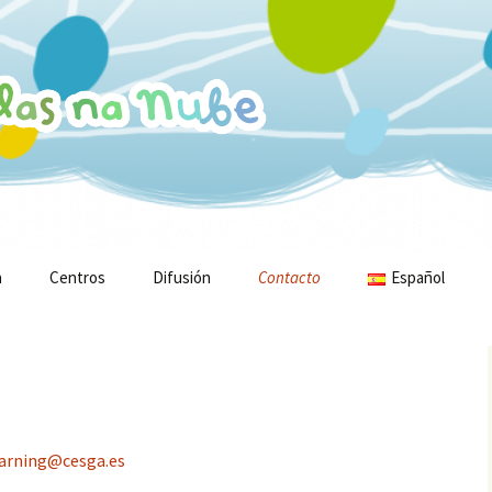
a
Centros
Difusión
Contacto
Español
Galego
English
earning@cesga.es