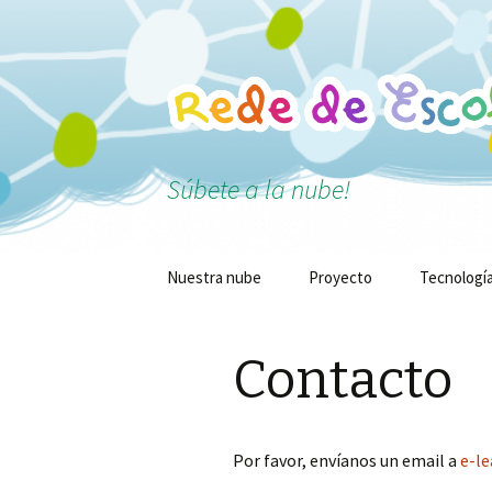
Súbete a la nube!
Saltar
Nuestra nube
Proyecto
Tecnologí
al
contenido
Contacto
Por favor, envíanos un email a
e-l